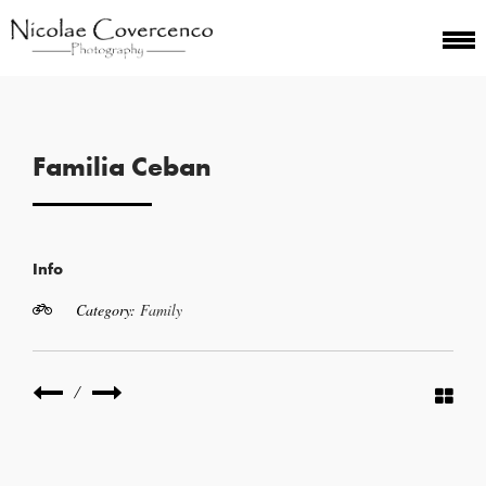
Familia Ceban
Info
Category:
Family
/